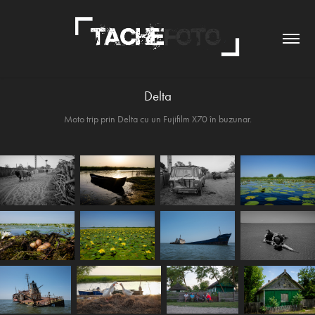
Delta
Moto trip prin Delta cu un Fujifilm X70 în buzunar.